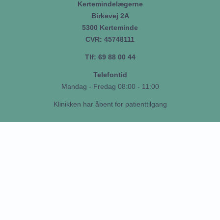
Kertemindelægerne
Birkevej 2A
5300 Kerteminde
CVR: 45748111
Tlf: 69 88 00 44
Telefontid
Mandag - Fredag 08:00 - 11:00
Klinikken har åbent for patienttilgang