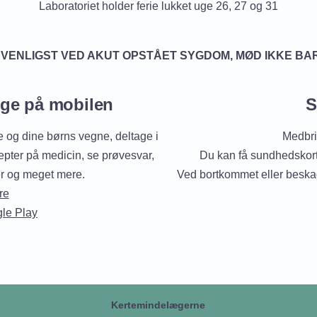
Laboratoriet holder ferie lukket uge 26, 27 og 31
 VENLIGST VED AKUT OPSTÅET SYGDOM, MØD IKKE BA
æge på mobilen
S
og dine børns vegne, deltage i
Medbri
epter på medicin, se prøvesvar,
Du kan få sundhedskort
er og meget mere.
Ved bortkommet eller beskad
re
le Play
Kertemindelægerne